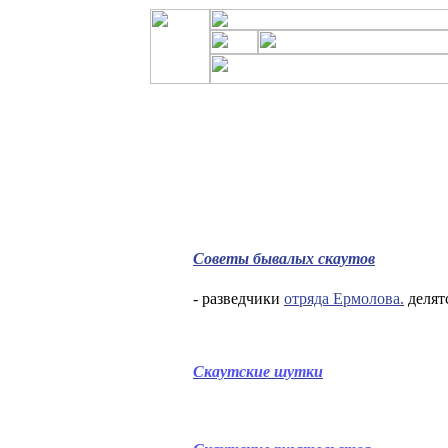
Советы бывалых скаутов
- разведчики
отряда Ермолова.
делят
Скаутские шутки